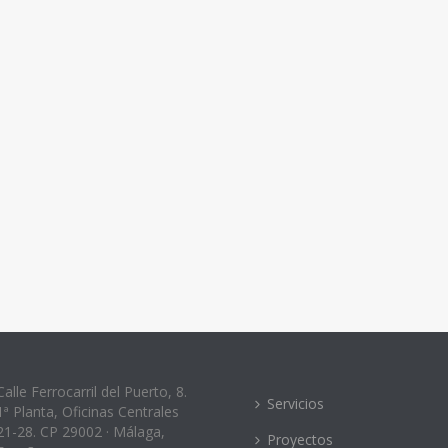
Calle Ferrocarril del Puerto, 8.
Servicios
1ª Planta, Oficinas Centrales
21-28. CP 29002 · Málaga,
Proyectos