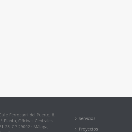
Calle Ferrocarril del Puerto, 8.
Servicios
1ª Planta, Oficinas Centrales
21-28. CP 29002 · Málaga,
Proyectos