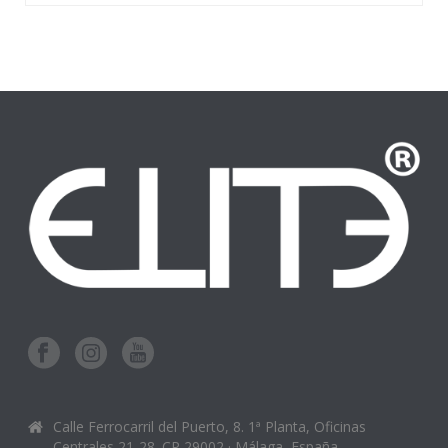
Calle Ferrocarril del Puerto, 8. 1ª Planta, Oficinas
Centrales 21-28. CP 29002 · Málaga, España