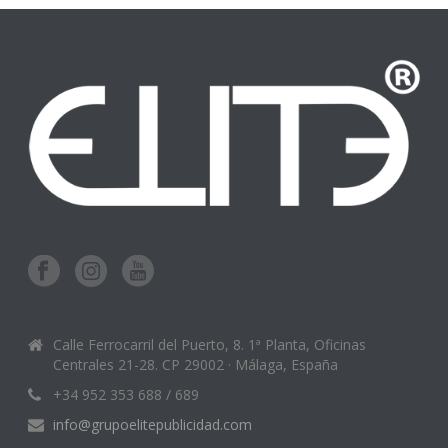
Calle Ferrocarril del Puerto, 8. 1ª Planta, Oficinas
Centrales 21-28. CP 29002 · Málaga, España
+34 952 353 688 / 689
info@grupoelitepublicidad.com